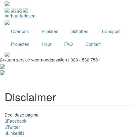
Overslaan
en
naar
Verhuurtarieven
de
inhoud
Over ons
Rijplaten
Schotten
Transport
gaan
Projecten
Hout
FAQ
Contact
24-uurs service voor noodgevallen
|
023 - 532 7581
Disclaimer
Deel deze pagina
Facebook
Twitter
LinkedIN